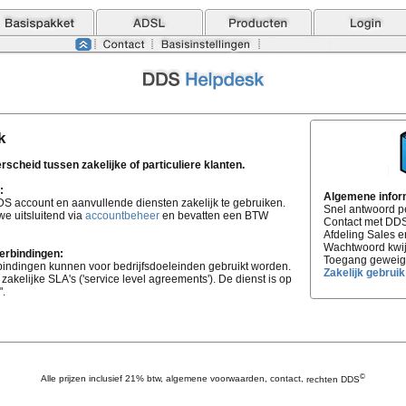
k
cheid tussen zakelijke of particuliere klanten.
:
Algemene infor
DS account en aanvullende diensten zakelijk te gebruiken.
Snel antwoord p
we uitsluitend via
accountbeheer
en bevatten een BTW
Contact met DD
Afdeling Sales en
Wachtwoord kwij
erbindingen:
Toegang geweig
bindingen kunnen voor bedrijfsdoeleinden gebruikt worden.
Zakelijk gebruik
akelijke SLA's ('service level agreements'). De dienst is op
".
©
Alle prijzen inclusief 21% btw,
algemene voorwaarden
,
contact
,
rechten DDS