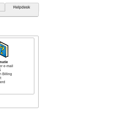
matie
er e-mail
S
 Billing
t
erd