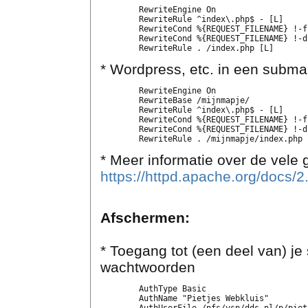
	RewriteEngine On

	RewriteRule ^index\.php$ - [L]

	RewriteCond %{REQUEST_FILENAME} !-f

	RewriteCond %{REQUEST_FILENAME} !-d

* Wordpress, etc. in een subm
	RewriteEngine On

	RewriteBase /mijnmapje/

	RewriteRule ^index\.php$ - [L]

	RewriteCond %{REQUEST_FILENAME} !-f

	RewriteCond %{REQUEST_FILENAME} !-d

* Meer informatie over de vele
https://httpd.apache.org/docs/2.
Afschermen:
* Toegang tot (een deel van) j
wachtwoorden
	AuthType Basic

	AuthName "Pietjes Webkluis"
