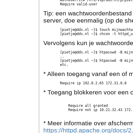
	AuthUserFile /nfs/vsp/dds.nl/p/pietje/mijnwachtwoorden

Tip: een wachtwoordenbestand 
server, doe eenmalig (op de she
	[pietje@dds.nl ~]$ touch mijnwachtwoorden

Vervolgens kun je wachtwoorden
	[pietje@dds.nl ~]$ htpasswd -B mijnwachtwoorden pietzelf

	..

	[pietje@dds.nl ~]$ htpasswd -B mijnwachtwoorden jan

* Alleen toegang vanaf een of 
* Toegang blokkeren voor een 
	    Require all granted

	    Require not ip 10.21.32.43 172.18.22.14 192.0.2.33

* Meer informatie over afscher
https://httpd.apache.org/docs/