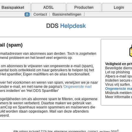
il (spam)
mailadressen van abonnees aan derden. Toch is zogeheten
end probleem en het levert veel ergernis op.
Veiligheid en pr
n om abonnees te vrijwaren van ongewenste e-mail (spam),
Beveiligde diens
antal tools ontwikkeld om haar gebruikers te helpen bij het
Let op phishing
t spamfiler, Eigen mailfilters en de alias functionaliteit.
Afpers e-mail sp
Instellen secure 
 over het voorkomen en weren van spam, verwijzen we je naar
Virus vrij surfen.
 onder e-mail, en met name de pagina's
'Ongewenste mail
Ongewenste mai
lters instellen' en 'Het DDS Spamfilter'
Misbruik melden
Meer informatie 
ogelijkheden om als abonnee spam te filteren, ook algemene
ers te weren verbeterd. Daartoe maken we gebruik van
SpamCop en Spamhaus waarin spammers en mailservers die
ikt worden staan opgeslagen. Mail van deze afzenders
weerd.
©
Alle prijzen inclusief 21% btw,
algemene voorwaarden
,
contact
,
rechten DDS