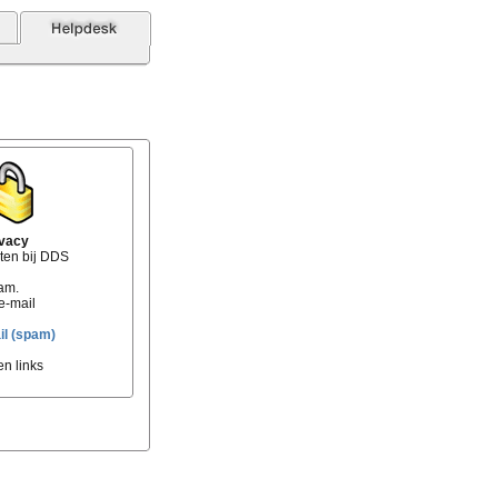
ivacy
ten bij DDS
am.
e-mail
l (spam)
en links