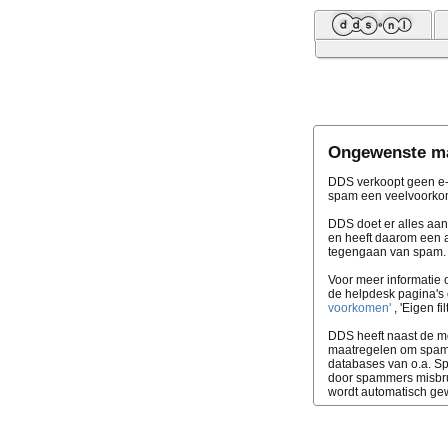
Ongewenste ma
DDS verkoopt geen e-
spam een veelvoorkom
DDS doet er alles aa
en heeft daarom een a
tegengaan van spam. He
Voor meer informatie
de helpdesk pagina's
voorkomen'
, 'Eigen fi
DDS heeft naast de m
maatregelen om spamm
databases van o.a. 
door spammers misbru
wordt automatisch ge